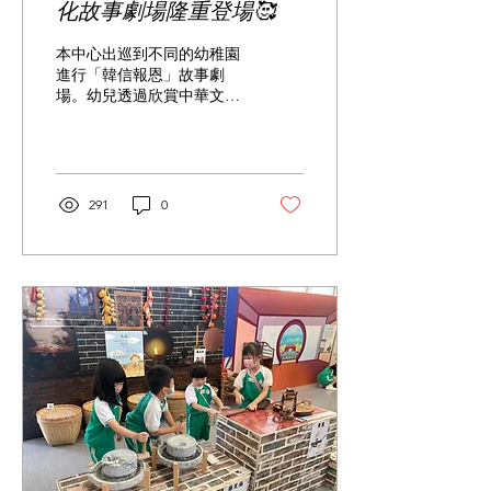
化故事劇場隆重登場🥰
本中心出巡到不同的幼稚園
進行「韓信報恩」故事劇
場。幼兒透過欣賞中華文化
故事劇場-韓信報恩，從而
學習到感恩和報恩，包容，
樂於助人等正面價值觀和積
極態度🌈。歡迎各位欣賞
「韓信報恩」的影片。 如對
291
0
本中心之活動感興趣，可填
寫以下活動表格：...