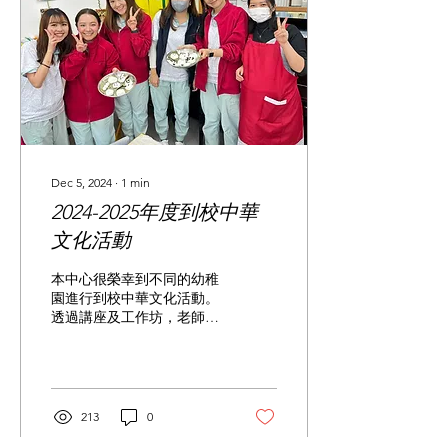
Dec 5, 2024
∙
1
min
2024-2025年度到校中華
文化活動
本中心很榮幸到不同的幼稚
園進行到校中華文化活動。
透過講座及工作坊，老師們
可以體驗和了解中國傳統的
道德觀，建立正確的價值
觀，並培養國民身份認同。
這將有助於老師們日後策劃
和推行相關的文化教學活
213
0
動。老師更在客家文化工作