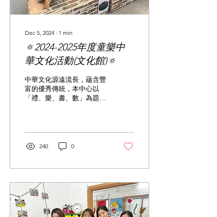
Dec 5, 2024
∙
1
min
🔅2024-2025年度童樂中
華文化活動(文化館)🔅
中華文化源遠流長，蘊含豐
富的優秀傳統，本中心以
「禮、樂、書、數」為題設
立文化館，以豐富的攤位形
式，讓小朋友從遊戲中體會
多元豐富的中國文化元素，
例如中樂遊戲、詠茶、書齋
等。進入文化館，猶如打開
240
0
一道往返古今的時光隧道，
真實呈現天南地北的民豐物
阜和文化遺產。...