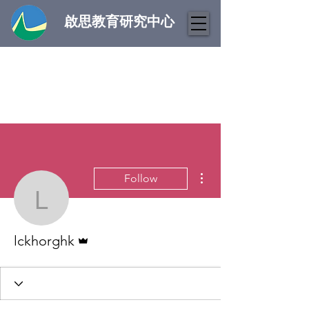
啟思教育研究中心
More actions
Follow
lckhorghk
Admin
lckhorghk