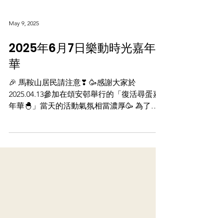
May 9, 2025
2025年6月7日樂動時光嘉年
華
🎉 馬鞍山居民請注意❣ 🥳感謝大家於
2025.04.13參加在頌安邨舉行的「復活尋蛋嘉
年華🐣」當天的活動氣氛相當濃厚🥳 為了延
續當天的氣氛，現在我們誠摯邀請大家於6月
參加我們中心舉辦的「樂動時光嘉年華」🎶✨
活動詳情如下: ✨日期：2025年6月7日（星期
六）...