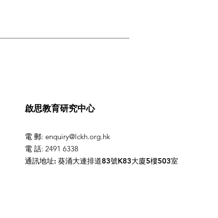
啟思教育研究中心
電 郵
:
enquiry@lckh.org.hk
電 話
: 2491 6338
通訊地址: 葵涌大連排道83號K83大廈5樓503室