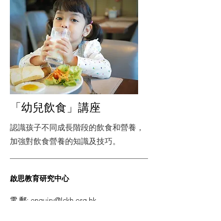
「幼兒飲食」講座
認識孩子不同成長階段的飲食和營養，
加強對飲食營養的知識及技巧。
啟思教育研究中心
電 郵
:
enquiry@lckh.org.hk
電 話
:
2491 6338