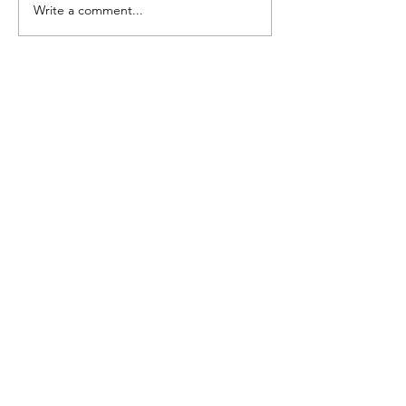
Write a comment...
🌟2024-2025年度中華文
🔅2024-202
化故事劇場隆重登場🥰
華文化活動(文化館
啟思教育研究中心
電 郵
:
enquiry@lckh.org.hk
電 話
:
2491 6338
通訊地址: 葵涌大連排道83號K83大廈5
樓503室
​取得最新資訊
請輸入您的電郵
立即註冊