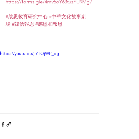
https://forms.gle/4mv5oY63tuzYU9Mg7
#啟思教育研究中心
#中華文化故事劇
場
#韓信報恩
#感恩和報恩
https://youtu.be/jiYTQjWP_pg