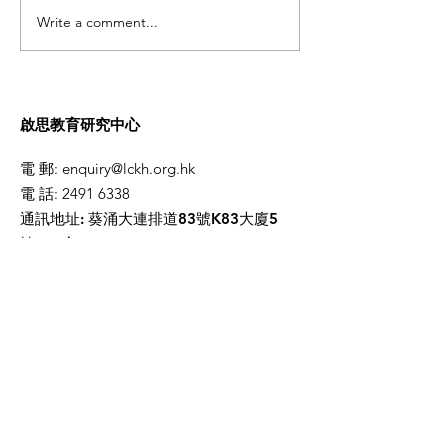
Write a comment...
🔅2024-2025年度童樂中
2024-2025
華文化活動(文化館)🔅
文化活動
啟思教育研究中心
電 郵
:
enquiry@lckh.org.hk
電 話
:
2491 6338
通訊地址: 葵涌大連排道83號K83大廈5
樓503室
​取得最新資訊
請輸入您的電郵